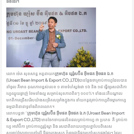
ផងដែរ។
លោក​ ម៉េត សុខសាន្ត អគ្គនាយក
ក្រុមហ៊ុន យូរ៉ូសប៊ីន អ៊ីមផត អ៊ិចផត ឯ.ក
(Uroast Bean Import & Export CO.,LTD)
បានថ្លែងថាគ្រាប់កាហ្វេដែលបាន
នាំចូល គឺមាន គុណភាពខ្ពស់លេខ ១ តាមទំហំស្តង់ដា​​ ១៦ និង ១៨ ធ្វើឲ្យរសជាតិកា
ហ្វេឈ្ងុយឆ្ងាញ់ ថែមទាំងល្អ សម្រាប់សុខភាពពិតៗ ១០០%។ ទាំងនេះគឺបណ្តាល
មកពីការជ្រើសរើសយ៉ាងសម្រិតសម្រាំងក្នុងការ នាំយកនូវគ្រាប់កាហ្វេពីចម្ការកាហ្វេ
ធម្មជាតិនានាទូទាំងពិភពលោក។
លោកបន្តថា “
ក្រុមហ៊ុន យូរ៉ូសប៊ីន អ៊ីមផត អ៊ិចផត ឯ.ក
(Uroast Bean Import
& Export CO.,LTD)
មានចែកចាយផលិតផលគ្រាប់កាហ្វេ ៣​ ប្រភេទៈ គឺ គ្រាប់កា
ហ្វេ អារ៉ាប៊ីកា គ្រាប់កាហ្វេរូប៊ូស្តា និង រសជាតិលាយបញ្ចូលគ្នាបែបពិសេស
សម្រាប់ចែកចាយនៅលើ ទីផ្សារក្នុងស្រុក ក៏ដូចជាទីផ្សារក្រៅស្រុកផងដែរ។ ដែល