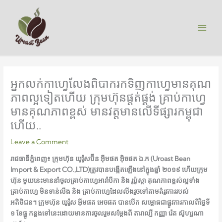
Skip
to
content
អ្នកលក់កាហ្វេលែងពិបាករកទិញកាហ្វេមានគុណ
ភាពល្អទៀតហើយ ក្រុមហ៊ុនផ្តត់ផ្គង់ គ្រាប់កាហ្វេ
មានគុណភាពខ្ពស់ មានវត្តមានលើទីផ្សារកម្ពុជា
ហើយ..
Leave a Comment
រាជធានីភ្នំពេញ៖ ក្រុមហ៊ុន យូរ៉ូសប៊ីន អ៊ីមផត អ៊ិចផត ឯ.ក
(Uroast Bean
Import & Export CO.,LTD)ត្រូវបានបង្កើតឡើងនៅក្នុងឆ្នាំ ២០១៩ ហើយក្រុម
ហ៊ុន មួយនេះមាននាំចូលគ្រាប់កាហ្វេអារ៉ាបីកា និង រូប៉ូស្តា គុណភាពខ្ពស់ល្អទាំង
គ្រាប់កាហ្វេ មិនទាន់លីង និង គ្រាប់កាហ្វេដែលលីងរួចទៅតាមតំរូវការរ​បស់
អតិថិជន។ ក្រុមហ៊ុន​ យូរ៉ូស អ៊ីមផត អេចផត បានបើក សម្ពោធជាផ្លូវការកាលពីថ្ងៃទី
១ ខែធ្នូ កន្លងទៅនេះដោយមានការចូលរួមសម្តែងពី តារាល្បី កញ្ញា រ៉េត ស៊ូហ្សណា