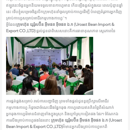
ឥឡូវនេះចំនួនអ្នកនិយមទទួលទានកាហ្វេមាន កើនឡើងខ្ពស់ក្នុងរយៈពេលប៉ុន្មានឆ្នាំ
នេះ ទើបខ្ញុំសម្រេចចិត្តបើកក្រុមហ៊ុននាំចូលគ្រាប់កាហ្វេដើម្បី បំពេញតំរូវការអ្នកទិញ
គ្រាប់កាហ្វេសម្រាប់អាជីវកម្មហាងកាហ្វេ”។
អ្វីដែល
ក្រុមហ៊ុន យូរ៉ូសប៊ីន អ៊ីមផត អ៊ិចផត ឯ.ក
(Uroast Bean Import &
Export CO.,LTD)
ផ្តល់ជូនជាពិសេសនោះគឺការធានាគុណភាព សេ្ថរភាពនៃ
ការផ្តត់ផ្គង់សម្រាប់ រាល់ការបញ្ជាទិញ ព្រមទាំងផ្តល់ជូននូវប្រឹក្សាលើអាជីវ
កម្មហាងកាហ្វេ ក៏ដូចជាចំណេះដឹងផ្នែកឆុង កាហ្វេដោយឥតគិតថ្លៃពីសំណាក់
អ្នកឆុងកាហ្វេដ៏មានជំនាញទាំងក្នុងស្រុក និងក្រៅស្រុកទៀតផង ដែរ។ ចំណែកឯ
ការលីងគ្រាប់កាហ្វេផងដែរនោះ
ក្រុមហ៊ុន យូរ៉ូសប៊ីន អ៊ីមផត អ៊ិចផត ឯ.ក
(Uroast
Bean Import & Export CO.,LTD)
ក៏មានអ្នកលីងគ្រាប់កាហ្វេមកពី