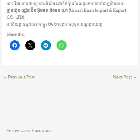
ទោះបីជាហាងកាហ្វេ នោះមិនមែនជាទីកន្លែងដែលគួរអោយទាក់ទាញក៏ដោយ។
ក្រុមហ៊ុន យូរ៉ូសប៊ីន អ៊ីមផត អ៊ិចផត ឯ.ក
(Uroast Bean Import & Export
CO.,LTD)
អាស័យដ្ឋានផ្ទះលេខ ៩ ផ្លូវ ២៤២​ សង្កាត់ចតុមុខ ខណ្ឌដូនពេញ
Share this:
←
Previous Post
Next Post
→
Follow Us on Facebook