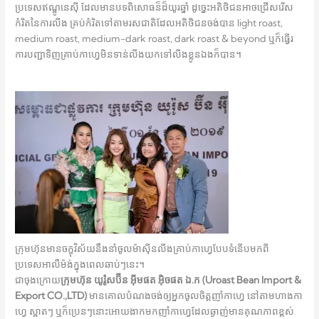
ប្រទេសឥណ្ឌូនេស៊ី​ ដែលមានបទពិសោធន៏ដ៏យូរឆ្នាំ ដូច្នេះអតិថិជនអាចជ្រើសរើស
កំរិតនៃការលីង គ្រប់កំរិតទៅតាមរសជាតិដែលអតិថិជនចង់បាន light roast,
medium roast, medium-dark roast, dark roast & beyond ឬក៏ធ្វើរ
ការបញ្ជាទិញគ្រាប់កាហ្វេមិនទាន់លីងយកទៅលីងខ្លូនឯងក៏បាន។
ក្រុមហ៊ុនមានចក្ខុវិស័យនឹងនាំចូលម៉ាស៊ីនលីងគ្រាប់កាហ្វេបែបទំនើបមកពី
ប្រទេសអាលឺម៉ង់ក្នុងពេលឆាប់ៗនេះ។
ជាចុងក្រោយ
ក្រុមហ៊ុន យូរ៉ូសប៊ីន អ៊ីមផត អ៊ិចផត ឯ.ក
(Uroast Bean Import &
Export CO.,LTD)
មានគោលបំណងចង់ឲ្យអ្នកចូលចិត្តញាំកាហ្វេ​ នៅតាមហាងកា
ហ្វេ ស្អាតៗ ឬក៏ប្រេនៗនោះអោយងាកមក​ញាំកាហ្វេដែលឆ្ងាញ់មានគុណភាពខ្ពស់